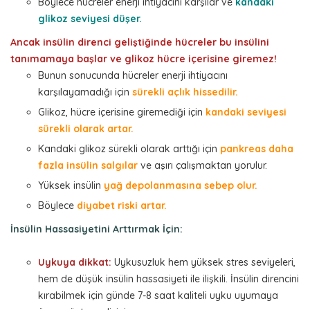
Böylece hücreler enerji ihtiyacını karşılar ve
kandaki
glikoz seviyesi düşer.
Ancak insülin direnci geliştiğinde hücreler bu insülini
tanımamaya başlar ve glikoz hücre içerisine giremez!
Bunun sonucunda hücreler enerji ihtiyacını
karşılayamadığı için
sürekli açlık hissedilir.
Glikoz, hücre içerisine giremediği için
kandaki seviyesi
sürekli olarak artar.
Kandaki glikoz sürekli olarak arttığı için
pankreas daha
fazla insülin salgılar
ve aşırı çalışmaktan yorulur.
Yüksek insülin
yağ depolanmasına sebep olur.
Böylece
diyabet riski artar.
İnsülin Hassasiyetini Arttırmak İçin:
Uykuya dikkat:
Uykusuzluk hem yüksek stres seviyeleri,
hem de düşük insülin hassasiyeti ile ilişkili. İnsülin direncini
kırabilmek için günde 7-8 saat kaliteli uyku uyumaya