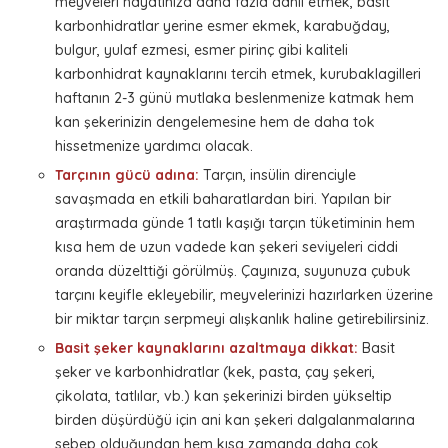
meyveleri hayatınıza daha fazla dahil etmek, basit
karbonhidratlar yerine esmer ekmek, karabuğday,
bulgur, yulaf ezmesi, esmer pirinç gibi kaliteli
karbonhidrat kaynaklarını tercih etmek, kurubaklagilleri
haftanın 2-3 günü mutlaka beslenmenize katmak hem
kan şekerinizin dengelemesine hem de daha tok
hissetmenize yardımcı olacak.
Tarçının gücü adına:
Tarçın, insülin direnciyle
savaşmada en etkili baharatlardan biri. Yapılan bir
araştırmada günde 1 tatlı kaşığı tarçın tüketiminin hem
kısa hem de uzun vadede kan şekeri seviyeleri ciddi
oranda düzelttiği görülmüş. Çayınıza, suyunuza çubuk
tarçını keyifle ekleyebilir, meyvelerinizi hazırlarken üzerine
bir miktar tarçın serpmeyi alışkanlık haline getirebilirsiniz.
Basit şeker kaynaklarını azaltmaya dikkat:
Basit
şeker ve karbonhidratlar (kek, pasta, çay şekeri,
çikolata, tatlılar, vb.) kan şekerinizi birden yükseltip
birden düşürdüğü için ani kan şekeri dalgalanmalarına
sebep olduğundan hem kısa zamanda daha çok