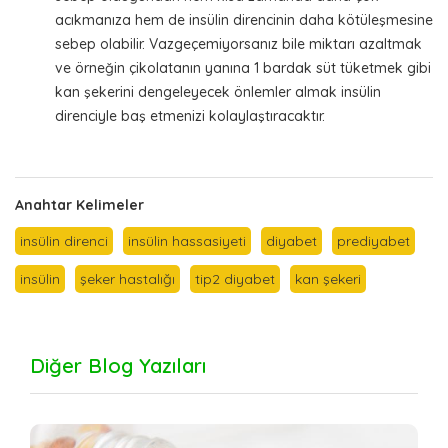
acıkmanıza hem de insülin direncinin daha kötüleşmesine
sebep olabilir. Vazgeçemiyorsanız bile miktarı azaltmak
ve örneğin çikolatanın yanına 1 bardak süt tüketmek gibi
kan şekerini dengeleyecek önlemler almak insülin
direnciyle baş etmenizi kolaylaştıracaktır.
Anahtar Kelimeler
insülin direnci
insülin hassasiyeti
diyabet
prediyabet
insülin
şeker hastalığı
tip2 diyabet
kan şekeri
Diğer Blog Yazıları