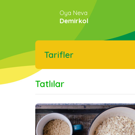
Oya Neva
Demirkol
Tarifler
Tatlılar