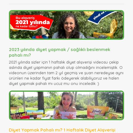
2023 yılında diyet yapmak / sağlıklı beslenmek
pahalı mı?
2021 yılında sizler için 1 haftalık diyet alışverişi videosu çekip
aslında diyet yapmanın pahalı olup olmadığını incelemiştik. O
videonun üzerinden tam 2 yıl geçmiş ve şuan neredeyse aynı
ürünleri ne kadar fiyat farkı ödeyerek alabiliyoruz ve halen
diyet yapmak pahalı mı ucuz mu onu inceledik :)
Diyet Yapmak Pahalı mı? 1 Haftalık Diyet Alışverişi