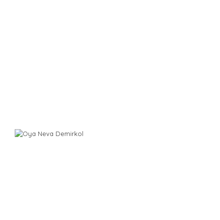
sıkıcı ve tatsız değildir :)
Birbirinden lezzetli ve güzel
tariflerimizi inceleyebilirsiniz.
İllaki damak zevkinize
uygun bir şeyler bulacaksınız :)
Oya Neva
Demirkol