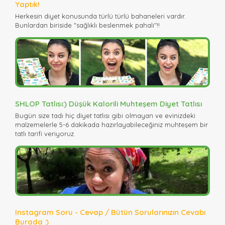
Yaptık!
Herkesin diyet konusunda türlü türlü bahaneleri vardır.
Bunlardan biriside "sağlıklı beslenmek pahalı"!!
SHLOP Tatlısı:) Düşük Kalorili Muhteşem Diyet Tatlısı
Bugün size tadı hiç diyet tatlısı gibi olmayan ve evinizdeki
malzemelerle 5-6 dakikada hazırlayabileceğiniz muhteşem bir
tatlı tarifi veriyoruz.
Instagram Soru - Cevap / Bütün Sorularınızın Cevabı
Burada :)